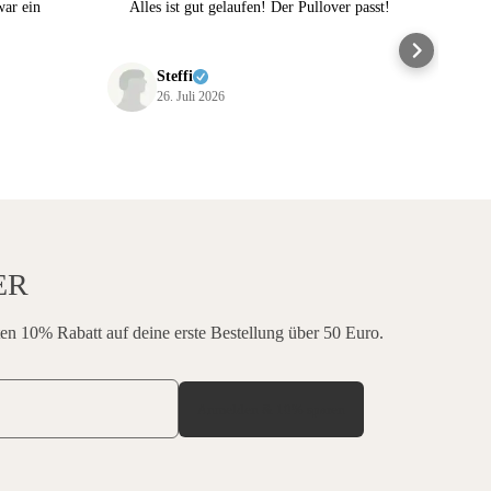
war ein
Alles ist gut gelaufen! Der Pullover passt!
Fan
sch
Vie
Steffi
26. Juli 2026
ER
en 10% Rabatt auf deine erste Bestellung über 50 Euro.