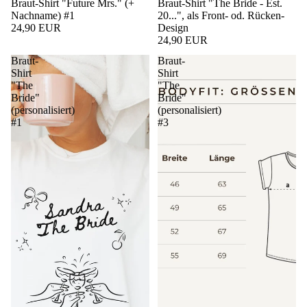
Braut-Shirt "Future Mrs." (+
Braut-Shirt "The Bride - Est.
Nachname) #1
20...", als Front- od. Rücken-
24,90 EUR
Design
24,90 EUR
Braut-
Braut-
Shirt
Shirt
"The
"The
Bride"
Bride"
(personalisiert)
(personalisiert)
#1
#3