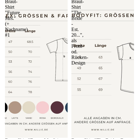
Braut-
Braut-
Shirt
Shirt
"Future
"The
Mrs."
Bride
(+
-
Nachname)
Est.
#1
20...",
als
Front-
od.
Rücken-
Design