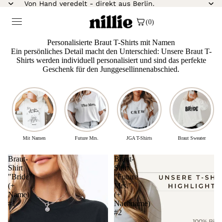
Von Hand veredelt - direkt aus Berlin.
(0)
Personalisierte Braut T-Shirts mit Namen
Ein persönliches Detail macht den Unterschied: Unsere Braut T-
Shirts werden individuell personalisiert und sind das perfekte
Geschenk für den Junggesellinnenabschied.
Mit Namen
Future Mrs.
JGA T-Shirts
Braut Sweater
Braut-
Braut-
Shirt
Shirt
"Bride"
"Future
(+
Mrs."
Name)
(+
#1
Nachname)
#2