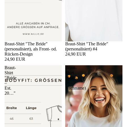
Braut-Shirt "The Bride"
Braut-Shirt "The Bride"
(personalisiert), als Front- od.
(personalisiert) #4
Rücken-Design
24,90 EUR
24,90 EUR
Braut-
Braut-
Shirt
Shirt
"Bride
"MRS"
–
(+
Est.
Nachname)
20…"