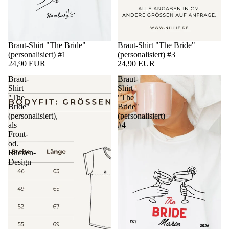
Braut-Shirt "The Bride"
Braut-Shirt "The Bride"
(personalisiert) #1
(personalisiert) #3
24,90 EUR
24,90 EUR
Braut-
Braut-
Shirt
Shirt
"The
"The
Bride"
Bride"
(personalisiert),
(personalisiert)
als
#4
Front-
od.
Rücken-
Design