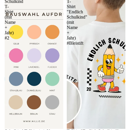
Schulkind
T-
T-
Shirt
Shirt
"Endlich
(mit
Schulkind"
Name
(mit
+
Name
Jahr)
+
#2
Jahr)
#Bleistift