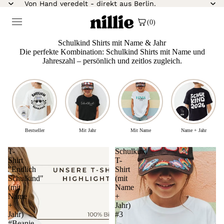
Von Hand veredelt - direkt aus Berlin.
(0)
Schulkind Shirts mit Name & Jahr
Die perfekte Kombination: Schulkind Shirts mit Name und
Jahreszahl – persönlich und zeitlos zugleich.
Bestseller
Mit Jahr
Mit Name
Name + Jahr
T-
Schulkind
Shirt
T-
"Endlich
Shirt
Schulkind"
(mit
(mit
Name
Name
+
+
Jahr)
Jahr)
#3
#Beanie-