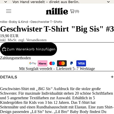
Von Hand veredelt - direkt aus Berlin.
(0)
nillie
›
Baby & Kind
›
Geschwister T-Shirts
Geschwister T-Shirt "Big Sis" #3
19,90 EUR
inkl. MwSt. zzgl. Versandkosten
Zum Warenkorb hinzufügen
Zahlungsmethoden
Mit Sorgfalt veredelt – Lieferzeit 5–7 Werktage
DETAILS
Geschwister-Shirt mit
„BiG Sis“
Aufdruck für die stolze große
Schwester. Für maximale Individualität stehen 20 schöne Schriftfarben
und 5 angenehme Textilfarben zur Auswahl. Erhältlich in 5
Kindergrößen für Kids von 3 bis 12 Jahren. Das T-Shirt hat
Seitennähte und einen Rundhalsausschnitt mit Elastan. Eine zum Shirt-
Design passenden „Lil Sis“ bzw. „Lil Bro“ Baby Body findest Du