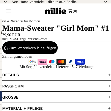
Von Hand veredelt - direkt aus Berlin.
(0)
nillie
›
Sweater für Mamas
Mama-Sweater "Girl Mom" #1
39,90 EUR
inkl. MwSt. zzgl. Versandkosten
Zum Warenkorb hinzufügen
Zahlungsmethoden
Mit Sorgfalt veredelt – Lieferzeit 5–7 Werktage
DETAILS
PASSFORM
GRÖSSE
MATERIAL + PFLEGE