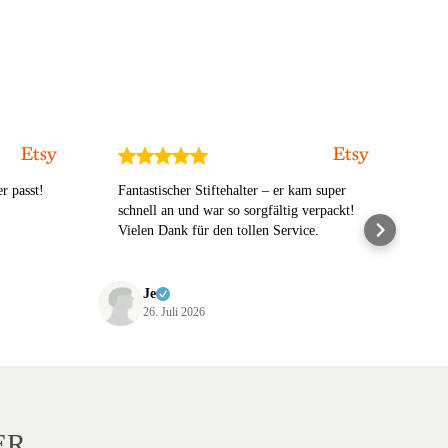
r passt!
Fantastischer Stiftehalter – er kam super
Seh
schnell an und war so sorgfältig verpackt!
Kon
Vielen Dank für den tollen Service.
ver
wür
Me
Da
Je
26. Juli 2026
ER