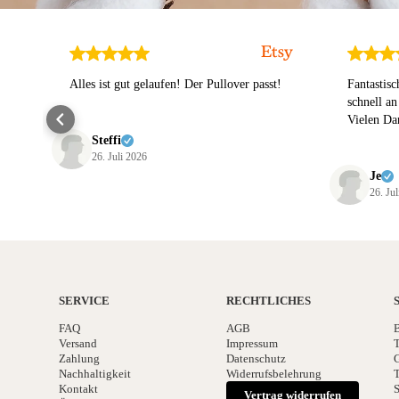
Alles ist gut gelaufen! Der Pullover passt!
Fantastisc
schnell an
Vielen Dan
Steffi
26. Juli 2026
Je
26. Ju
SERVICE
RECHTLICHES
FAQ
AGB
B
Versand
Impressum
T
Zahlung
Datenschutz
G
Nachhaltigkeit
Widerrufsbelehrung
T
Kontakt
S
Vertrag widerrufen