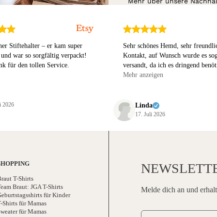
Mehr über unsere Nachhalt
her Stiftehalter – er kam super
Sehr schönes Hemd, sehr freundli
 und war so sorgfältig verpackt!
Kontakt, auf Wunsch wurde es sog
k für den tollen Service.
versandt, da ich es dringend benöt
würde jederzeit wieder hier kaufe
Mehr anzeigen
Dank!
li 2026
Linda
17. Juli 2026
SHOPPING
NEWSLETT
raut T-Shirts
eam Braut: JGA T-Shirts
Melde dich an und erhalt
eburtstagsshirts für Kinder
-Shirts für Mamas
weater für Mamas