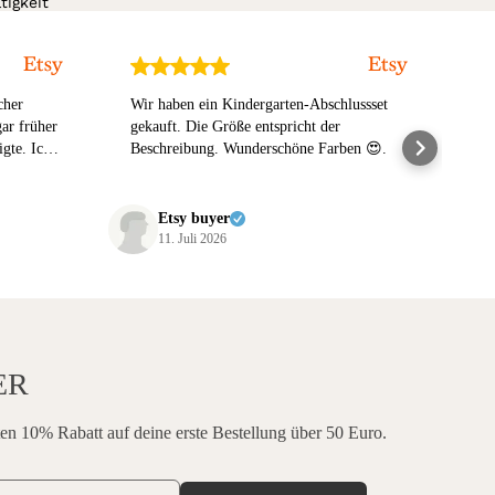
igkeit
cher
Wir haben ein Kindergarten-Abschlussset
Der
ar früher
gekauft. Die Größe entspricht der
Aus
igte. Ich
Beschreibung. Wunderschöne Farben 😍.
Erw
n. Vielen
Etsy buyer
11. Juli 2026
ER
en 10% Rabatt auf deine erste Bestellung über 50 Euro.