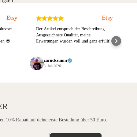
igkeit
lussset
Der Artikel entsprach der Beschreibung.
Wir
Ausgezeichnete Qualität, meine
Sti
ben 😍.
Erwartungen wurden voll und ganz erfüllt!
un
Kin
Me
Dan
zurückzumir
8. Juli 2026
ER
en 10% Rabatt auf deine erste Bestellung über 50 Euro.