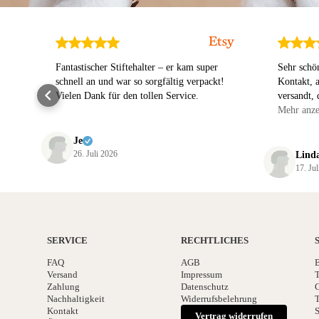
!
Fantastischer Stiftehalter – er kam super
Sehr schö
schnell an und war so sorgfältig verpackt!
Kontakt, 
Vielen Dank für den tollen Service.
versandt, 
würde jede
Mehr anze
Dank!
Je
26. Juli 2026
Lind
17. Ju
SERVICE
RECHTLICHES
FAQ
AGB
B
Versand
Impressum
T
Zahlung
Datenschutz
G
Nachhaltigkeit
Widerrufsbelehrung
T
Kontakt
S
Vertrag widerrufen