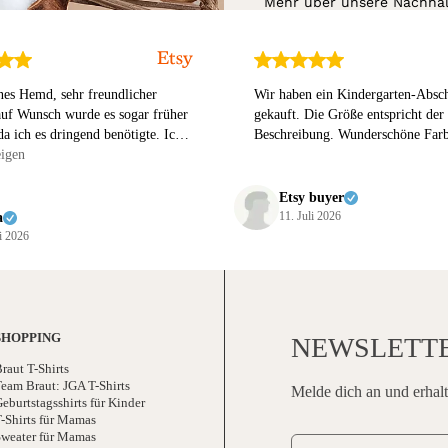
Mehr über unsere Nachhalt
nes Hemd, sehr freundlicher
Wir haben ein Kindergarten-Absch
auf Wunsch wurde es sogar früher
gekauft. Die Größe entspricht der
da ich es dringend benötigte. Ich
Beschreibung. Wunderschöne Far
rzeit wieder hier kaufen. Vielen
igen
Etsy buyer
11. Juli 2026
a
li 2026
SHOPPING
NEWSLETT
raut T-Shirts
eam Braut: JGA T-Shirts
Melde dich an und erhalt
eburtstagsshirts für Kinder
-Shirts für Mamas
weater für Mamas