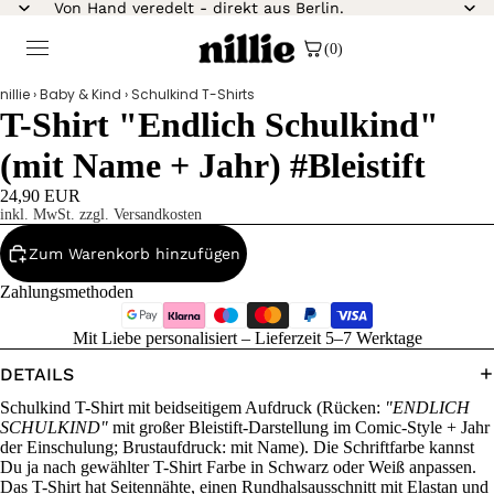
Von Hand veredelt - direkt aus Berlin.
(0)
nillie
›
Baby & Kind
›
Schulkind T-Shirts
T-Shirt "Endlich Schulkind"
(mit Name + Jahr) #Bleistift
24,90 EUR
inkl. MwSt. zzgl. Versandkosten
Zum Warenkorb hinzufügen
Zahlungsmethoden
Mit Liebe personalisiert – Lieferzeit 5–7 Werktage
DETAILS
Schulkind T-Shirt mit beidseitigem Aufdruck (Rücken:
"ENDLICH
SCHULKIND"
mit großer Bleistift-Darstellung im Comic-Style + Jahr
der Einschulung; Brustaufdruck: mit Name). Die Schriftfarbe kannst
Du ja nach gewählter T-Shirt Farbe in Schwarz oder Weiß anpassen.
Das T-Shirt hat Seitennähte, einen Rundhalsausschnitt mit Elastan und